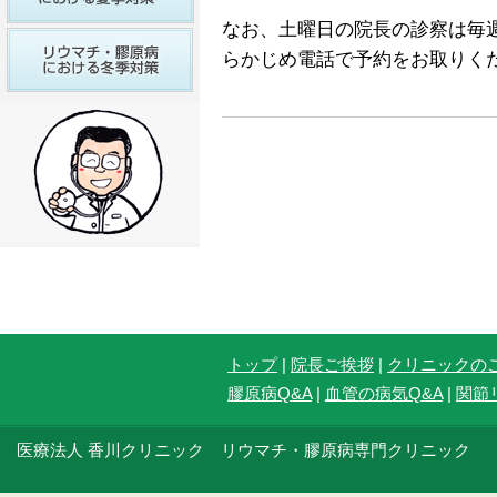
なお、土曜日の院長の診察は毎
らかじめ電話で予約をお取りく
トップ
|
院長ご挨拶
|
クリニックの
膠原病Q&A
|
血管の病気Q&A
|
関節
医療法人 香川クリニック リウマチ・膠原病専門クリニック