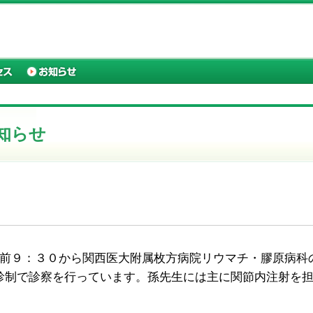
知らせ
午前９：３０から関西医大附属枚方病院リウマチ・膠原病科
診制で診察を行っています。孫先生には主に関節内注射を